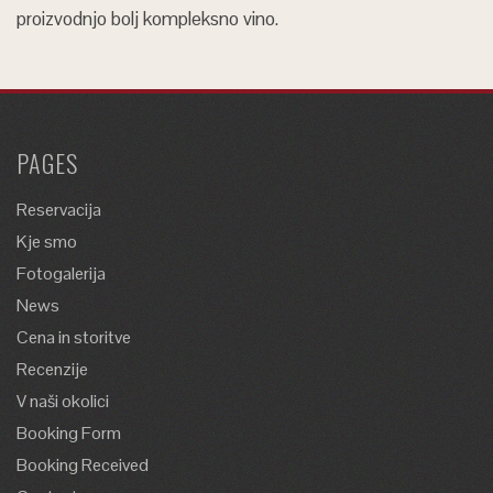
proizvodnjo bolj kompleksno vino.
PAGES
Reservacija
Kje smo
Fotogalerija
News
Cena in storitve
Recenzije
V naši okolici
Booking Form
Booking Received