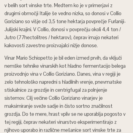
v belih sort vinske trte. Medtem ko je v primerjavi z
drugimi območji Italije še vedno nizka, so donosi v Collio
Goriziano so višje od 3,5 tone hektarja povprečje Furlaniji-
Julijski krajini. V Collio, donosi v povprečju okoli 4,4 ton /
Jutro (77hectolitres / hektarov), čeprav imajo nekateri
kakovosti zavestno proizvajalci nižje donose.
Vinar Mario Schiopetto je bil eden izmed prvih, da vključi
nemške tehnike vinarskih kot hladno fermentacijo belega
proizvodnjo vina v Collio Goriziano. Danes, vina v regiji je
zelo tehnološko napredni s hladilnih vrenje, pnevmatske
stiskalnice za grozdje in centrigfugal za polnjenje
sistemov. Cilj večine Collio Goriziano vinarjev je
maksimiranje sveže sadje in čisto sortno značilnost
grozdja. Do te mere, hrast vpliv se ne uporablja pogosto v
tej regiji, čeprav nekateri vinarstvo eksperimentirajo z
njihovo uporabo in različne mešanice sort vinske trte za