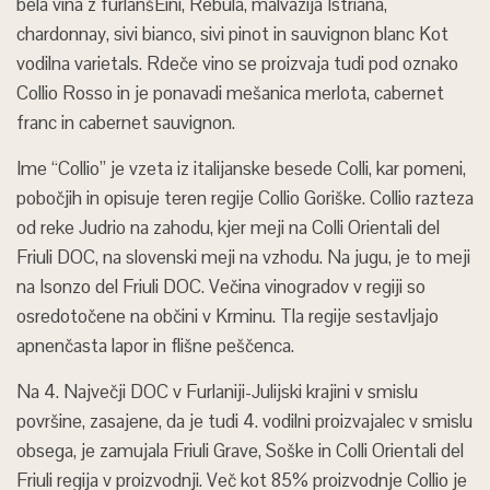
bela vina z furlanšËini, Rebula, malvazija Istriana,
chardonnay, sivi bianco, sivi pinot in sauvignon blanc Kot
vodilna varietals. Rdeče vino se proizvaja tudi pod oznako
Collio Rosso in je ponavadi mešanica merlota, cabernet
franc in cabernet sauvignon.
Ime “Collio” je vzeta iz italijanske besede Colli, kar pomeni,
pobočjih in opisuje teren regije Collio Goriške. Collio razteza
od reke Judrio na zahodu, kjer meji na Colli Orientali del
Friuli DOC, na slovenski meji na vzhodu. Na jugu, je to meji
na Isonzo del Friuli DOC. Večina vinogradov v regiji so
osredotočene na občini v Krminu. Tla regije sestavljajo
apnenčasta lapor in flišne peščenca.
Na 4. Največji DOC v Furlaniji-Julijski krajini v smislu
površine, zasajene, da je tudi 4. vodilni proizvajalec v smislu
obsega, je zamujala Friuli Grave, Soške in Colli Orientali del
Friuli regija v proizvodnji. Več kot 85% proizvodnje Collio je