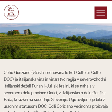
Skip
to
content
Collio Goriziano (včasih imenovana le kot Collio ali Collio
DOC) je italijanska vina in vinarstvo regija v severovzhodni
italijanski deželi Furlaniji-Julijski krajini, ki se nahaja v
severnem delu province Gorici, v italijanskem delu Goriška
Brda, ki razširi na sosednje Slovenije. Ugotovljeno je bilo z
uradnim statusom DOC. Colli Goriziano večinoma proizvaja