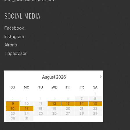
SOCIAL MEDIA
Facebook
Instagram
Airbnb
Tripadvisor
›
August
2026
SU
MO
TU
WE
TH
FR
SA
1
2
3
4
5
6
7
8
9
10
11
12
13
14
15
16
17
18
19
20
21
22
23
24
25
26
27
28
29
30
31