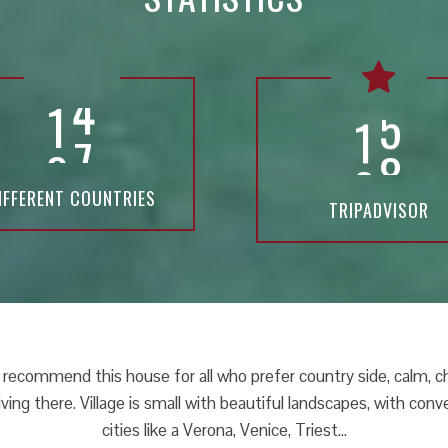
1
4
5
IFFERENT COUNTRIES
TRIPADVISOR
a was an amazing host with a beautiful Airbnb. She was very k
t Nav for our tour into Italy. The breakfasts were varied, gener
the best Airbnb experiences that we have ...