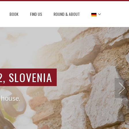
BOOK
FIND US
ROUND & ABOUT
2, SLOVENIA
t house.