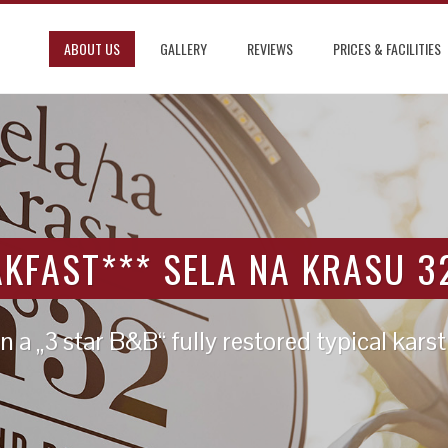
ABOUT US
GALLERY
REVIEWS
PRICES & FACILITIES
ENVIRONMENT
KFAST*** SELA NA KRASU 3
n a „3 star B&B“ fully restored typical kars