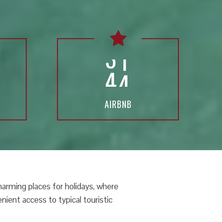
5
AIRBNB
ind and understanding, brought us
ous and delicious. This was one of