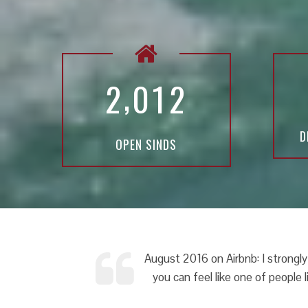
,
2
0
1
2
D
OPEN SINDS
October 2016 on Airbnb: Francesc
cough medicine and lent us her sa