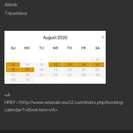
Airbnb
Tripadvisor
›
August
2026
SU
MO
TU
WE
TH
FR
SA
1
2
3
4
5
6
7
8
9
10
11
12
13
14
15
16
17
18
19
20
21
22
23
24
25
26
27
28
29
30
31
<A
HREF=\'http://www.selanakrasu32.com/index.php/booking-
calendar/\'>Book here</A>